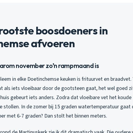
grootste boosdoeners in
hemse afvoeren
waarom november zo’n rampmaand is
leem in elke Doetinchemse keuken is frituurvet en braadvet.
 als iets vloeibaar door de gootsteen gaat, het wel goed zit
 huis gebeurt iets anders. Zodra dat vloeibare vet het koude
te stollen. In de zomer bij 15 graden watertemperatuur gaat d
er met 6-7 graden? Dan stolt het binnen meters.
 rond de Martinuskerk zie ik dit dramatisch vaak. Die ouder