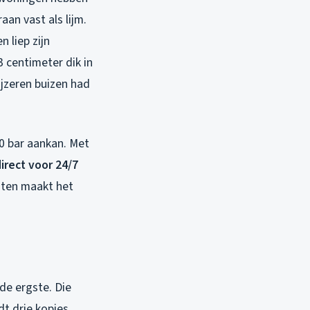
an vast als lijm.
 liep zijn
3 centimeter dik in
ijzeren buizen had
0 bar aankan. Met
direct voor 24/7
hten maakt het
 de ergste. Die
dt drie kopjes