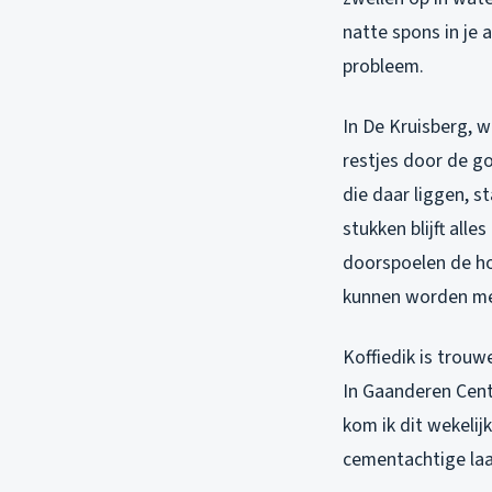
natte spons in je
probleem.
In De Kruisberg, 
restjes door de g
die daar liggen, st
stukken blijft all
doorspoelen de ho
kunnen worden met
Koffiedik is trouw
In Gaanderen Cent
kom ik dit wekelij
cementachtige laag