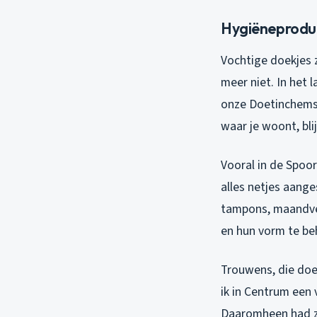
Hygiëneproduc
Vochtige doekjes z
meer niet. In het l
onze Doetinchemse
waar je woont, bli
Vooral in de Spoo
alles netjes aange
tampons, maandver
en hun vorm te beh
Trouwens, die doe
ik in Centrum een 
Daaromheen had z