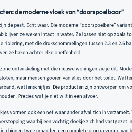
ten: de moderne vloek van “doorspoelbaar”
ijn de pest. Echt waar. Die moderne “doorspoelbare” variant
ab blijven ze weken intact in water. Ze lossen niet op zoals toi
 riolering, met die drukschommelingen tussen 2.3 en 2.6 bar
jven ze haken achter elke oneffenheid.
rzone ontwikkeling met die nieuwe woningen zie je dit. Mod
sloten, maar mensen gooien van alles door het toilet. Watte
band, wattenschijfjes. Die producten zijn ontworpen om v
ouden. Precies wat je níet wilt in een afvoer.
kjes vormen ook een net waar ander afval zich in verzamelt.
verstopping waarbij een vochtig doekje zich had vastgezet i
ich binnen twee maanden een complete prop gevormd van ha