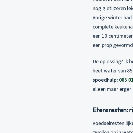
nog gietijzeren le
Vorige winter had 
complete keukenafv
een 10 centimeter 
een prop gevormd 
De oplossing? Ik 
heet water van 85 
spoedhulp:
085 0
alleen maar erger 
Etensresten: ri
Voedselresten lijke
zwellen op in wate