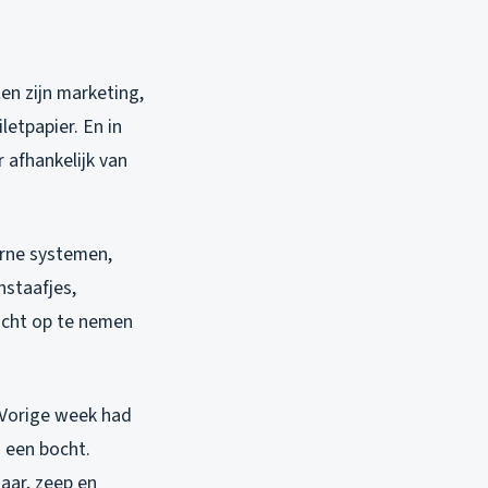
en zijn marketing,
letpapier. En in
 afhankelijk van
erne systemen,
nstaafjes,
ocht op te nemen
 Vorige week had
n een bocht.
ar, zeep en