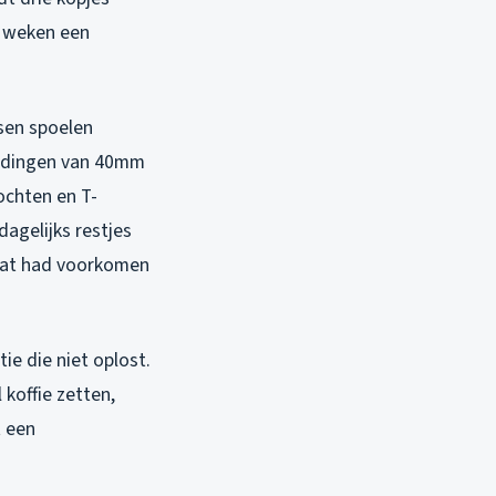
n weken een
nsen spoelen
eidingen van 40mm
bochten en T-
agelijks restjes
 Dat had voorkomen
ie die niet oplost.
koffie zetten,
t een