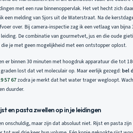
idingen met een ruw binnenoppervlak. Het vet hecht zich daara
ik een melding van Sjors uit de Waterstraat. Na de kerstdagen
oer over. Bij camera-inspectie zag ik een vetlaag van bijna 
leiding. De combinatie van gourmetvet, jus en die oude giet
die je met geen mogelijkheid met een ontstopper oplost.
ben er binnen 30 minuten met hoogdruk apparatuur die tot 18
graden lost dat vet moleculair op. Maar eerlijk gezegd:
bel 
19 57 67
zodra je merkt dat het water trager wegloopt. Wac
en duurder.
jst en pasta zwellen op in je leidingen
n onschuldig, maar zijn dat absoluut niet. Rijst en pasta zijn
r tot wel drie keer hun volume. Eén kopje gekookte rijst wor