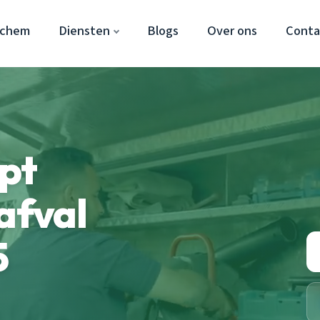
nchem
Diensten
Blogs
Over ons
Conta
pt
afval
5