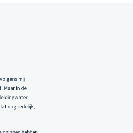
 Volgens mij
. Maar in de
 leidingwater
at nog redelijk,
e woningen hebben