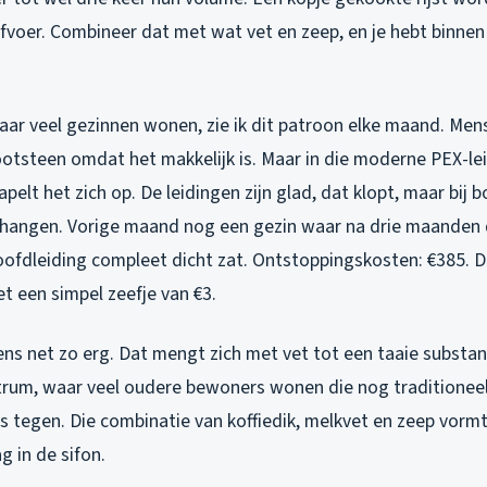
 afvoer. Combineer dat met wat vet en zeep, en je hebt binne
waar veel gezinnen wonen, zie ik dit patroon elke maand. Me
ootsteen omdat het makkelijk is. Maar in die moderne PEX-l
apelt het zich op. De leidingen zijn glad, dat klopt, maar bij 
es hangen. Vorige maand nog een gezin waar na drie maanden d
ofdleiding compleet dicht zat. Ontstoppingskosten: €385.
 een simpel zeefje van €3.
ens net zo erg. Dat mengt zich met vet tot een taaie substant
rum, waar veel oudere bewoners wonen die nog traditioneel 
ks tegen. Die combinatie van koffiedik, melkvet en zeep vorm
 in de sifon.