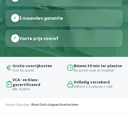
✓
3 maanden garantie
✓
Vaste prijs vooraf
Gratis voorrijkosten
Binnen 30 min ter plaatse
Ook bij spoed
Bij spoed vaak al mogelijk
VCA- en Kiwa-
Volledig verzekerd
gecertificeerd
AVB tot 2,5 miljoen + CAR
BRL K10014
Home
Diensten
Riool Ontstoppen Doetinchem