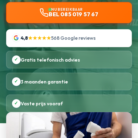
NU BEREIKBAAR
BEL 085 019 57 67
4,8
★★★★★
568 Google reviews
✓
Gratis telefonisch advies
✓
3 maanden garantie
✓
Vaste prijs vooraf