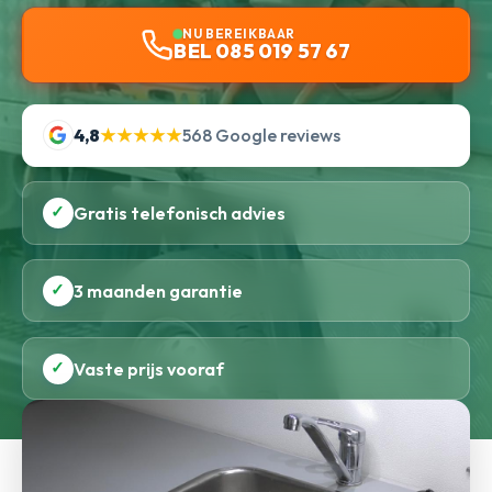
NU BEREIKBAAR
BEL 085 019 57 67
4,8
★★★★★
568 Google reviews
✓
Gratis telefonisch advies
✓
3 maanden garantie
✓
Vaste prijs vooraf